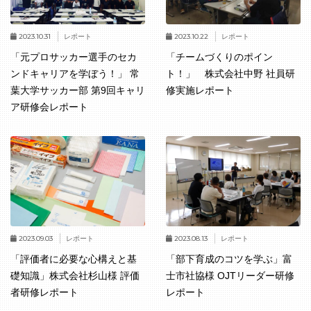
2023.10.31
2023.10.22
レポート
レポート
「元プロサッカー選手のセカ
「チームづくりのポイン
ンドキャリアを学ぼう！」 常
ト！」 株式会社中野 社員研
葉大学サッカー部 第9回キャリ
修実施レポート
ア研修会レポート
2023.09.03
2023.08.13
レポート
レポート
「評価者に必要な心構えと基
「部下育成のコツを学ぶ」富
礎知識」株式会社杉山様 評価
士市社協様 OJTリーダー研修
者研修レポート
レポート