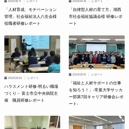
2023.06.11
2023.04.16
レポート
レポート
「人材育成、モチベーション
「自律型人材の育て方」湖西
管理」社会福祉法人八生会様
市社会福祉協議会様 研修レポ
役職者研修レポート
ート
2023.03.19
レポート
2023.03.26
レポート
「福祉と人材サポートの仕事
ハラスメント研修-明るい職場
を知ろう！」-常葉大学サッカ
づくり－ 富士市立中央病院主
ー部第7回キャリア研修会レポ
催 職員研修レポート
ート-