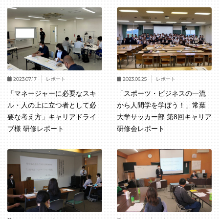
2023.07.17
2023.06.25
レポート
レポート
「マネージャーに必要なスキ
「スポーツ・ビジネスの一流
ル・人の上に立つ者として必
から人間学を学ぼう！」常葉
要な考え方」キャリアドライ
大学サッカー部 第8回キャリア
ブ様 研修レポート
研修会レポート