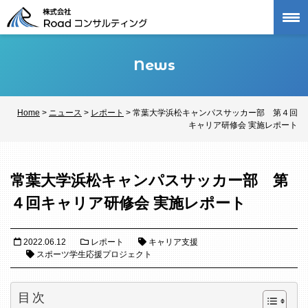
Skip
to
content
News
Home
>
ニュース
>
レポート
>
常葉大学浜松キャンパスサッカー部 第４回
キャリア研修会 実施レポート
常葉大学浜松キャンパスサッカー部 第
４回キャリア研修会 実施レポート
2022.06.12
レポート
キャリア支援
スポーツ学生応援プロジェクト
目次