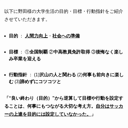
以下に野田様の大学生活の目的・目標・行動指針をご紹介
させていただきます。
目的
：
人間力向上
・
社会への準備
目標
： ①
全国制覇
②
中高教員免許取得
③
後悔なく楽し
み卒業を迎える
行動指針
： (1)
沢山の人と関わる
(2)
何事も前向きに楽し
む
(3)
諦めずにコツコツと
「“良い終わり（目的）”から逆算して目標や行動を設定す
ることは、何事にもつながる大切な考え方。
自分はサッカ
ーの上達を目的には設定していなかった。
」