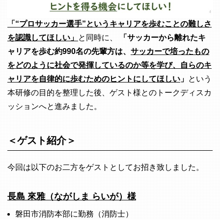
「“プロサッカー選手”というキャリアを歩むことの難しさ
を認識してほしい」
と同時に、
「サッカーから離れたキ
ャリアを歩む約990名の先輩方は、
サッカーで培ったもの
をどのように社会で発揮しているのか等を学び、自らのキ
ャリアを自律的に歩むためのヒントにしてほしい
」
という
本研修の目的を整理した後、ゲスト様とのトークディスカ
ッションへと進みました。
＜ゲスト紹介＞
今回は以下のお二方をゲストとしてお招き致しました。
長島 來雅（ながしま らいが）様
磐田市消防本部に勤務（消防士）